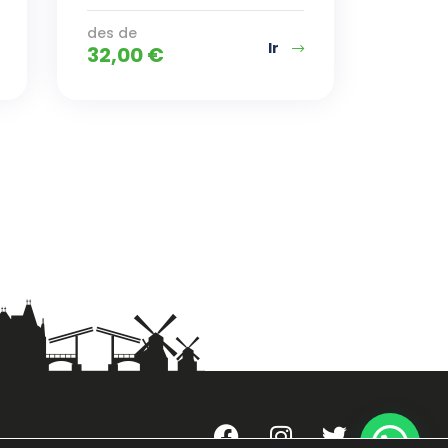
des de
Ir
32,00
€