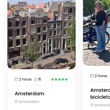
2 horas
2 horas
15
4
Amster
Amsterdam
biciclet
Amsterdam
Amster