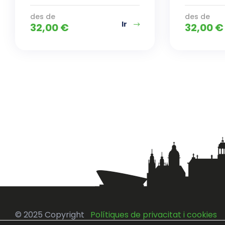
des de
des de
Ir
32,00
€
32,00
€
© 2025 Copyright
Polítiques de privacitat i cookies