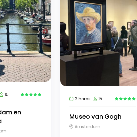
10
2 horas
15
5
9
dam en
Museo van Gogh
a
Amsterdam
dam