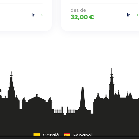
des de
Ir
Ir
32,00
€
Català
Español