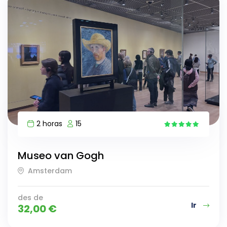
2 horas
15
9
Museo van Gogh
Amsterdam
des de
Ir
32,00
€