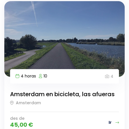
4 horas
10
4
Amsterdam en bicicleta, las afueras
Amsterdam
des de
Ir
45,00
€