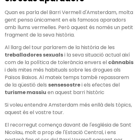
Quan es parla del Barri Vermell d'Amsterdam, molta
gent pensa únicament en els famosos aparadors
amb llums vermelles. Però aquest és només un petit
fragment de la seva història.
Al llarg del tour parlarem de la história de les
treballadores sexuals
i la seva situació actual així
com de la política de tolerància envers el
cànnabis
i dels mites més habituals sobre les drogues als
Països Baixos. Al mateix temps també repassarem
de la qüestió dels
sensesostre
i els efectes del
turisme massiu
en aquest barri històric
Si voleu entendre Amsterdam més enllà dels tòpics,
aquest és el vostre tour.
El recorregut comença davant de l'església de Sant
Nicolau, molt a prop de l'Estació Central, i ens
portarà fins al cor del Barri Vermell passant per