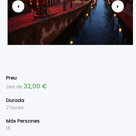
Preu
32,00
€
Des de
Durada
2 hores
Màx Persones
15