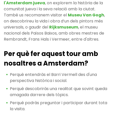
l'Amsterdam jueva
, on explorem la història de la
comunitat jueva i la seva relació amb la ciutat.
També us recomanem visitar el
Museu Van Gogh
,
on descobrireu la vida i obra d’un dels pintors més
universals, o gaudir del
Rijksmuseum
, el museu
nacional dels Països Baixos, amb obres mestres de
Rembrandt, Frans Hals i Vermeer, entre d'altres.
Per què fer aquest tour amb
nosaltres a Amsterdam?
Perquè entendràs el Barri Vermell des d'una
perspectiva històrica i social.
Perquè descobriràs una realitat que sovint queda
amagada darrere dels tòpics.
Perquè podràs preguntar i participar durant tota
la visita.