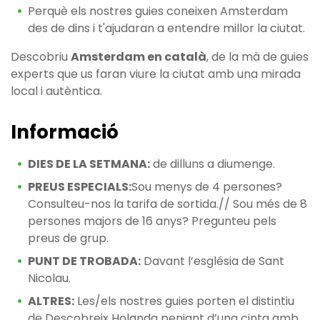
Perquè els nostres guies coneixen Amsterdam
des de dins i t'ajudaran a entendre millor la ciutat.
Descobriu
Amsterdam en català
, de la mà de guies
experts que us faran viure la ciutat amb una mirada
local i autèntica.
Informació
DIES DE LA SETMANA:
de dilluns a diumenge.
PREUS ESPECIALS:
Sou menys de 4 persones?
Consulteu-nos la tarifa de sortida.// Sou més de 8
persones majors de 16 anys? Pregunteu pels
preus de grup.
PUNT DE TROBADA:
Davant l’església de Sant
Nicolau.
ALTRES:
Les/els nostres guies porten el distintiu
de Descobreix Holanda penjant d’una cinta amb