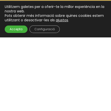
Utilitzem galetes per a oferir-te la millor experiència en la
nostra web.
Pots obtenir més informació sobre quines cookies estem
utilitzant o desactivar-les als
ajustos
.
Hola! Et puc ajudar?
Accepta
Configuració