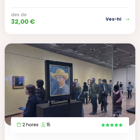
des de
Ves-hi
32,00
€
2 hores
15
13