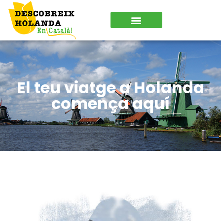
El teu viatge a Holanda
comença aquí