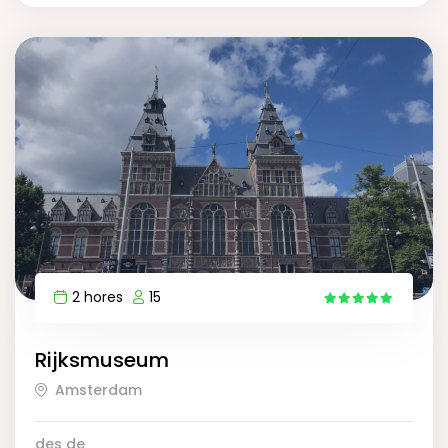
2 hores
15
5
Rijksmuseum
Amsterdam
des de