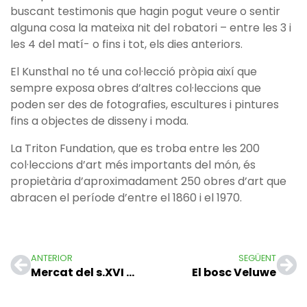
buscant testimonis que hagin pogut veure o sentir
alguna cosa la mateixa nit del robatori – entre les 3 i
les 4 del matí- o fins i tot, els dies anteriors.
El Kunsthal no té una col·lecció pròpia així que
sempre exposa obres d’altres col·leccions que
poden ser des de fotografies, escultures i pintures
fins a objectes de disseny i moda.
La Triton Fundation, que es troba entre les 200
col·leccions d’art més importants del món, és
propietària d’aproximadament 250 obres d’art que
abracen el període d’entre el 1860 i el 1970.
ANTERIOR
SEGÜENT
Mercat del s.XVI a Alkmaar
El bosc Veluwe