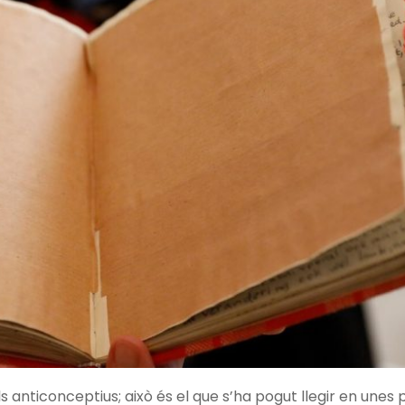
els anticonceptius; això és el que s’ha pogut llegir en unes