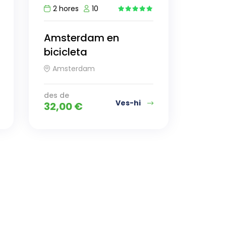
2 hores
10
5
Amsterdam en
bicicleta
Amsterdam
des de
Ves-hi
32,00
€