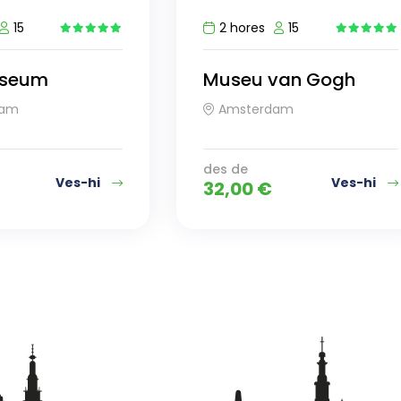
15
2 hores
15
5
13
useum
Museu van Gogh
dam
Amsterdam
des de
Ves-hi
Ves-hi
32,00
€