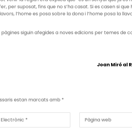
r, per suposat, fins que no s’ha casat. Si es casen si que
 llavors, l’home es posa sobre la dona i l’home posa la llav
pàgines siguin afegides a noves edicions per temes de co
Joan Miró al
ssaris estan marcats amb
*