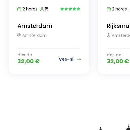
2 hores
15
2 hores
4
Amsterdam
Rijksm
Amsterdam
Amster
des de
des de
Ves-hi
32,00
€
32,00
€