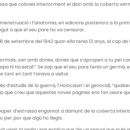
sa que cobreix interiorment el diari amb la coberta ver
enstruació i l’anatomia, en edicions posteriors a la prime
egut a que el seu pare ho va censurar.
 28 de setembre del 1942 quan ella tenia 13 anys, al cap d
 normals, van amb dones, dones que s’apropen a tu pel car
papa hi ha estat“. Se sap que el seu pare tenia un germà, 
e tant en tant l’anava a visitar.
 d’estudis de la guerra, l’Holocaust i el genocidi, “qualsev
ja que creu que aquestes noves pàgines ens fan veure qu
aper d’estrassa enganxat a damunt de la coberta interio
o per por que algú ho llegís.
t venir la regla i ens explica que “és un senyal que ja és