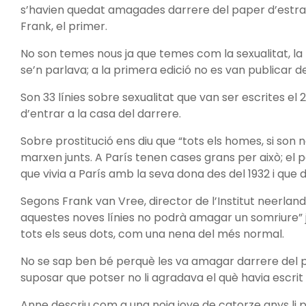
s’havien quedat amagades darrere del paper d’estras
Frank, el primer.
No son temes nous ja que temes com la sexualitat, la m
se’n parlava; a la primera edició no es van publicar d
Son 33 línies sobre sexualitat que van ser escrites el
d’entrar a la casa del darrere.
Sobre prostitució ens diu que “tots els homes, si son
marxen junts. A París tenen cases grans per això; el 
que vivia a París amb la seva dona des del 1932 i que d
Segons Frank van Vree, director de l’Institut neerlandès
aquestes noves línies no podrà amagar un somriure” 
tots els seus dots, com una nena del més normal.
No se sap ben bé perquè les va amagar darrere del p
suposar que potser no li agradava el què havia escrit 
Anne descriu com a una noia jove de catorze anys li po