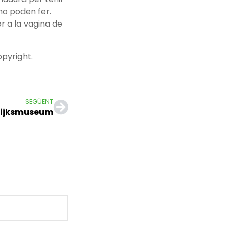
 ho poden fer.
or a la vagina de
pyright.
SEGÜENT
 Rijksmuseum