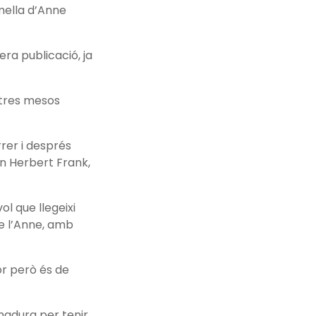
mella d’Anne
ra publicació, ja
e tres mesos
rer i després
en Herbert Frank,
ol que llegeixi
e l’Anne, amb
r però és de
 madura per tenir