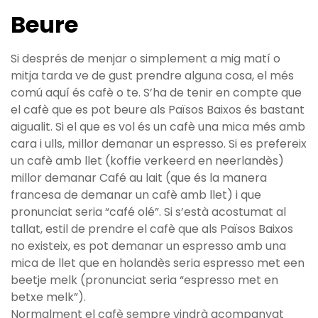
Beure
Si després de menjar o simplement a mig matí o
mitja tarda ve de gust prendre alguna cosa, el més
comú aquí és cafè o te. S’ha de tenir en compte que
el cafè que es pot beure als Països Baixos és bastant
aigualit. Si el que es vol és un cafè una mica més amb
cara i ulls, millor demanar un espresso. Si es prefereix
un cafè amb llet (koffie verkeerd en neerlandès)
millor demanar Café au lait (que és la manera
francesa de demanar un cafè amb llet) i que
pronunciat seria “café olé”. Si s’està acostumat al
tallat, estil de prendre el cafè que als Països Baixos
no existeix, es pot demanar un espresso amb una
mica de llet que en holandès seria espresso met een
beetje melk (pronunciat seria “espresso met en
betxe melk”).
Normalment el cafè sempre vindrà acompanyat