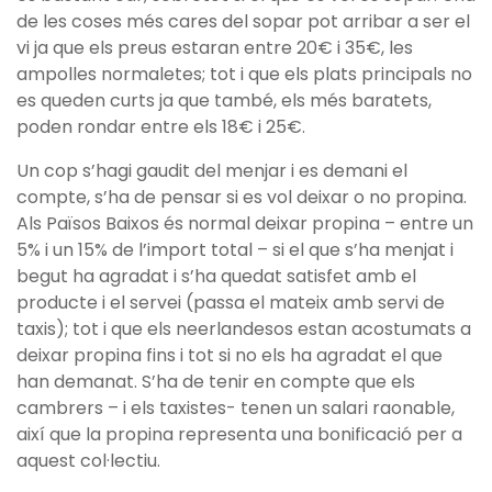
de les coses més cares del sopar pot arribar a ser el
vi ja que els preus estaran entre 20€ i 35€, les
ampolles normaletes; tot i que els plats principals no
es queden curts ja que també, els més baratets,
poden rondar entre els 18€ i 25€.
Un cop s’hagi gaudit del menjar i es demani el
compte, s’ha de pensar si es vol deixar o no propina.
Als Països Baixos és normal deixar propina – entre un
5% i un 15% de l’import total – si el que s’ha menjat i
begut ha agradat i s’ha quedat satisfet amb el
producte i el servei (passa el mateix amb servi de
taxis); tot i que els neerlandesos estan acostumats a
deixar propina fins i tot si no els ha agradat el que
han demanat. S’ha de tenir en compte que els
cambrers – i els taxistes- tenen un salari raonable,
així que la propina representa una bonificació per a
aquest col·lectiu.