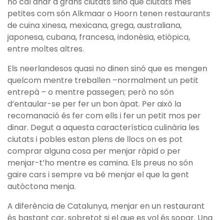
no cal anar a grans ciutats sinó que ciutats més
petites com són Alkmaar o Hoorn tenen restaurants
de cuina xinesa, mexicana, grega, australiana,
japonesa, cubana, francesa, indonèsia, etiòpica,
entre moltes altres.
Els neerlandesos quasi no dinen sinó que es mengen
quelcom mentre treballen –normalment un petit
entrepà – o mentre passegen; però no són
d’entaular-se per fer un bon àpat. Per això la
recomanació és fer com ells i fer un petit mos per
dinar. Degut a aquesta característica culinària les
ciutats i pobles estan plens de llocs on es pot
comprar alguna cosa per menjar ràpid o per
menjar-t’ho mentre es camina. Els preus no són
gaire cars i sempre va bé menjar el que la gent
autòctona menja.
A diferència de Catalunya, menjar en un restaurant
és bastant car, sobretot si el que es vol és sopar. Una