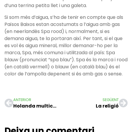
d’una terrina petita llet i una galeta.
Si som més d’aigua, s’ha de tenir en compte que als
Països Baixos estan acostumats a l’aigua amb gas
(en neerlandès Spa rood) i, normalment, si es
demana aigua, te la portaran així. Per tant, si el que
es vol és aigua mineral, millor demanar-ho per la
marca, Spa, més comuna i utilitzada al país: Spa
blauw (pronunciat “spa blau”). Spa és la marca i rood
(en català vermell) o blauw (en català blau) és el
color de l’ampolla depenent si és amb gas o sense.
ANTERIOR
SEGÜENT
Holanda multicultural
La religió
Deixa un comentari