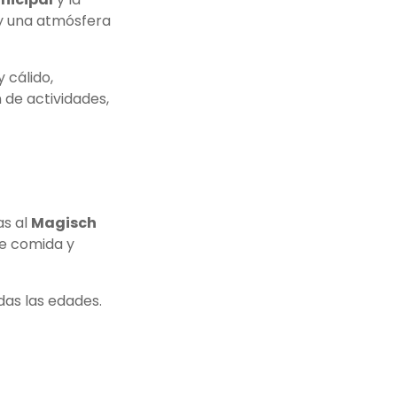
 y una atmósfera
 cálido,
 de actividades,
as al
Magisch
 de comida y
odas las edades.