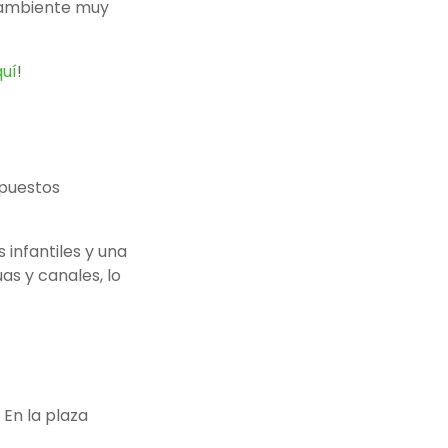
n ambiente muy
quí
!
 puestos
 infantiles y una
as y canales, lo
En la plaza