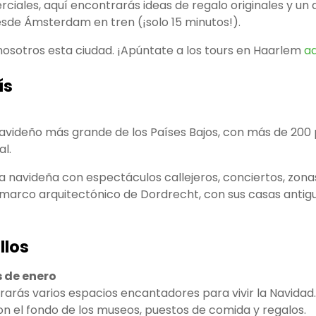
rciales, aquí encontrarás ideas de regalo originales y u
sde Ámsterdam en tren (¡solo 15 minutos!).
osotros esta ciudad. ¡Apúntate a los tours en Haarlem
a
ís
navideño más grande de los Países Bajos, con más de 200
al.
ta navideña con espectáculos callejeros, conciertos, zonas
marco arquitectónico de Dordrecht, con sus casas antigu
llos
s de enero
rás varios espacios encantadores para vivir la Navidad. 
on el fondo de los museos, puestos de comida y regalos.