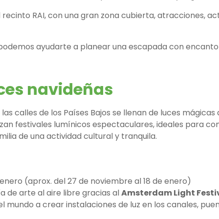
el recinto RAI, con una gran zona cubierta, atracciones, ac
ue podemos ayudarte a planear una escapada con encanto
uces navideñas
 las calles de los Países Bajos se llenan de luces mágica
izan festivales lumínicos espectaculares, ideales para c
ilia de una actividad cultural y tranquila.
enero (aprox. del 27 de noviembre al 18 de enero)
de arte al aire libre gracias al
Amsterdam Light Festi
 el mundo a crear instalaciones de luz en los canales, puen