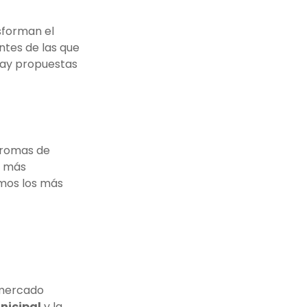
nsforman el
ntes de las que
 hay propuestas
 aromas de
n más
amos los más
 mercado
nicipal
y la