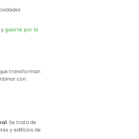
tividades
 y
guiarte por la
s que transforman
ombinar con
val
. Se trata de
tes y edificios de