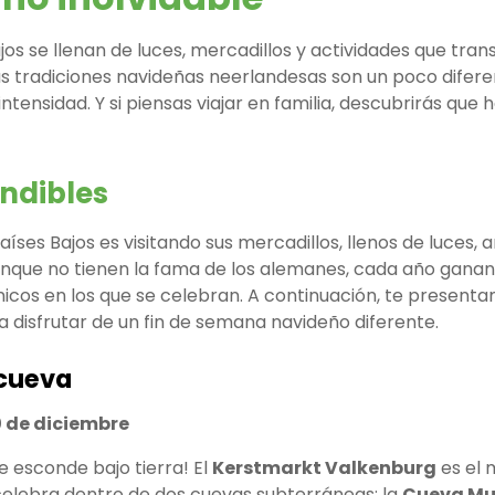
jos se llenan de luces, mercadillos y actividades que tra
as tradiciones navideñas neerlandesas son un poco difere
ntensidad. Y si piensas viajar en familia, descubrirás que
ndibles
aíses Bajos es visitando sus mercadillos, llenos de luces,
 Aunque no tienen la fama de los alemanes, cada año gana
nicos en los que se celebran. A continuación, te present
a disfrutar de un fin de semana navideño diferente.
 cueva
0 de diciembre
se esconde bajo tierra! El
Kerstmarkt Valkenburg
es el
 celebra dentro de dos cuevas subterráneas: la
Cueva Mu